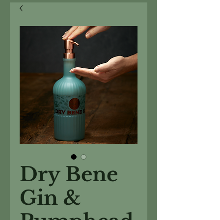
Dry Bene
Gin &