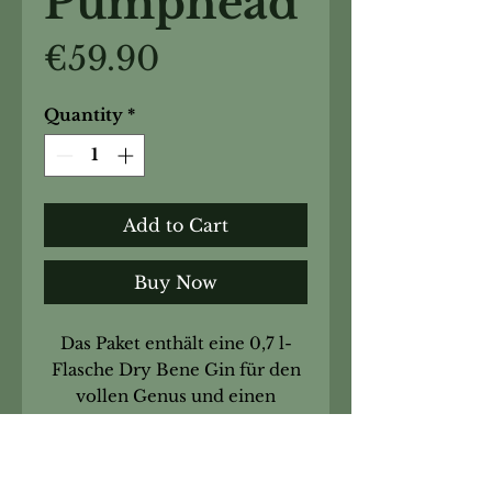
Pumphead
Price
€59.90
Quantity
*
Add to Cart
Buy Now
Das Paket enthält eine 0,7 l-
Flasche Dry Bene Gin für den
vollen Genus und einen
Pumpkopf für das Upcycling
der schönen Flasche danach.
Du sparst im Vergleich zum