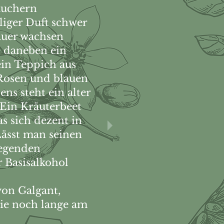
äuchern
öliger Duft schwer
mauer wachsen
, daneben ein
ein Teppich aus
 Rosen und blauen
ns steht ein alter
. Ein Kräuterbeet
s sich dezent in
 Lässt man seinen
iegenden
 Basisalkohol
von Galgant,
ie noch lange am