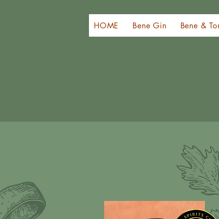
HOME
Bene Gin
Bene & To