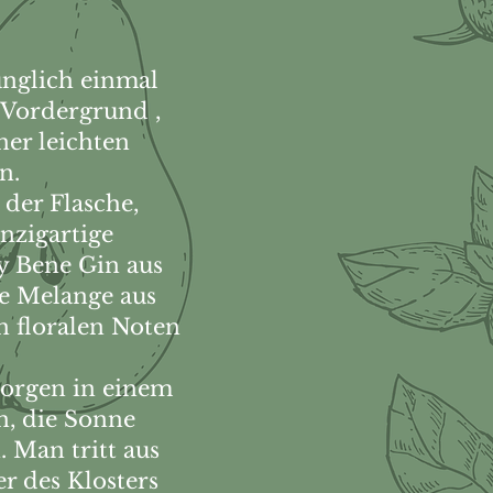
ünglich einmal
 Vordergrund ,
ner leichten
n.
der Flasche,
inzigartige
y Bene Gin aus
ne Melange aus
n floralen Noten
Morgen in einem
n, die Sonne
 Man tritt aus
r des Klosters