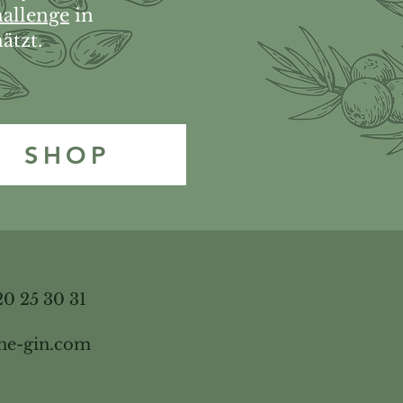
allenge
in
ätzt.
SHOP
20 25 30 31
ne-gin.com