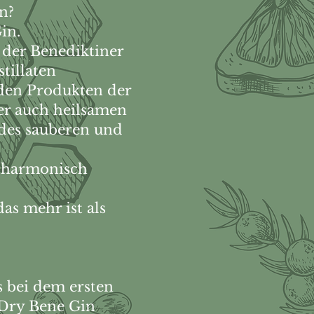
n?
in.
 der Benediktiner
tillaten
den Produkten der
er auch heilsamen
 des sauberen und
s harmonisch
as mehr ist als
 bei dem ersten
 Dry Bene Gin