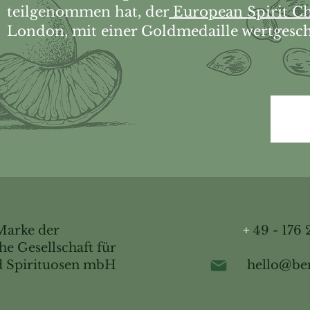
teilgenommen hat, der
European Spirit Ch
London, mit einer Goldmedaille wertgesch
Marke der
+
49 - 176 
e Gesellschaft für
nd Spirituosen mbH
hello@be