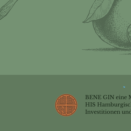
BENE GIN eine 
HIS Hamburgisch
Investitionen u