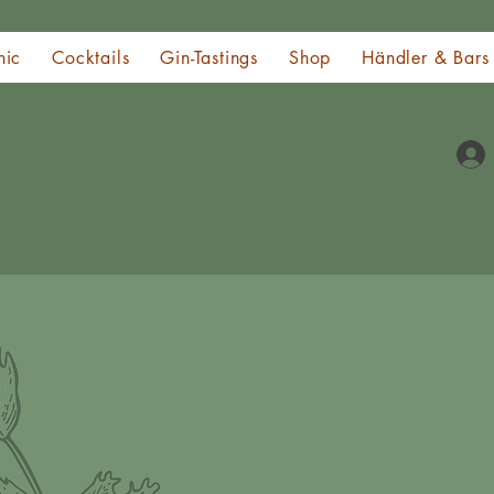
nic
Cocktails
Gin-Tastings
Shop
Händler & Bars