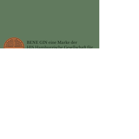
BENE GIN eine Marke der
HIS Hamburgische Gesellschaft für
Investitionen und Spirituosen mbH
+
49 - 176 20 25 30 31
hello@bene-gin.com
Fotocredits:
Dirk Masbaum
@photoclub.Hamburg