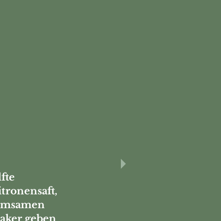
fte
tronensaft,
momsamen
haker geben