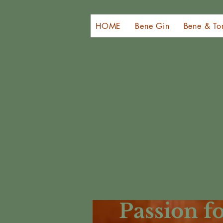
HOME
Bene Gin
Bene & To
Passion f