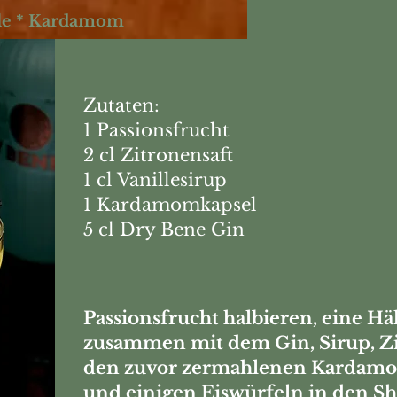
ille * Kardamom
Zutaten:
1 Passionsfrucht
2 cl Zitronensaft
1 cl Vanillesirup
1 Kardamomkapsel
5 cl Dry Bene Gin
Passionsfrucht halbieren, eine Häl
zusammen mit dem Gin, Sirup, Zi
den zuvor zermahlenen Karda
und einigen Eiswürfeln in den S