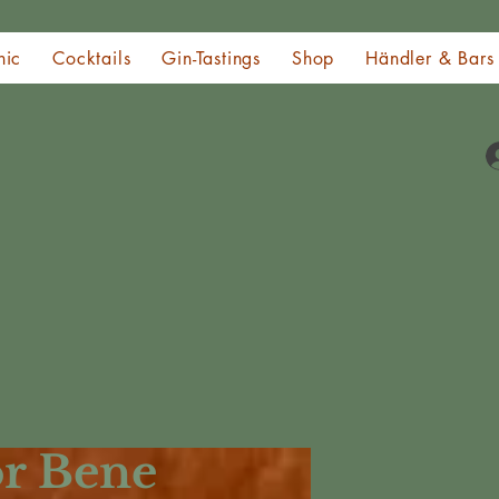
nic
Cocktails
Gin-Tastings
Shop
Händler & Bars
or Bene