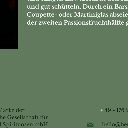
und gut schütteln. Durch ein Bars
Coupette- oder Martiniglas absei
der zweiten Passionsfruchthälfte 
Marke der
+
49 - 176 
e Gesellschaft für
nd Spirituosen mbH
hello@be