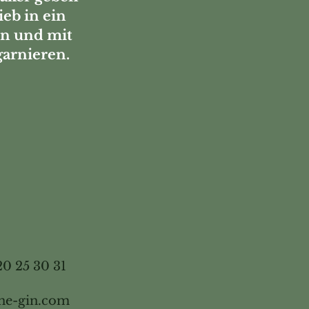
ieb in ein
en und mit
garnieren.
20 25 30 31
ne-gin.com