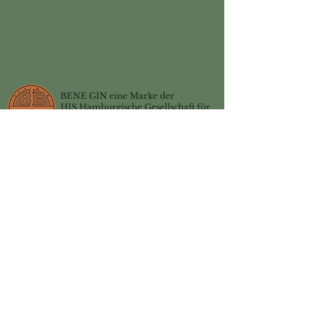
BENE GIN eine Marke der
HIS Hamburgische Gesellschaft für
Investitionen und Spirituosen mbH
+
49 - 176 20 25 30 31
hello@bene-gin.com
Fotocredits:
Dirk Masbaum
@photoclub.Hamburg