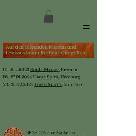
Auf den folgenden Messen und
Festivals könnt Ihr Bene Gin treffen:
17.-18.11.2023
Bottle Market
, Bremen
26.-27.01.2024
Hanse Spirit
, Hamburg
23.-25.02.2024
Finest Spirits
, München
BENE GIN eine Marke der